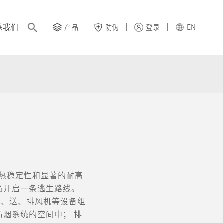
系我们
产品
防伪
登录
EN
热稳定性和显著的耐高
员开启一条逃生路线。
备、送、排风机等设备组
烟系统的空间中； 排