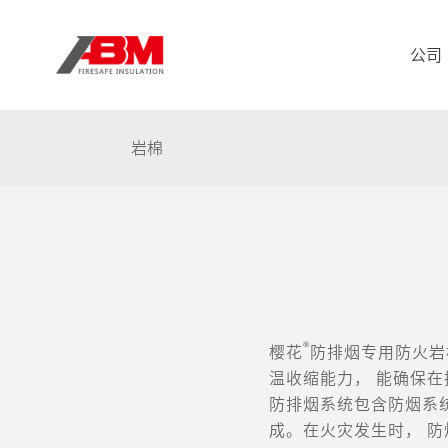
公司
岩棉
®
樱花
防排烟专用防火岩
温收缩能力， 能确保
防排烟系统包含防烟系
成。在火灾发生时， 