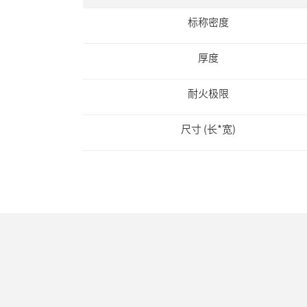
标称密度
厚度
耐火极限
尺寸 (长*宽)