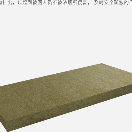
物排出，以起到被困人员不被浓烟所侵害， 及时安全疏散的