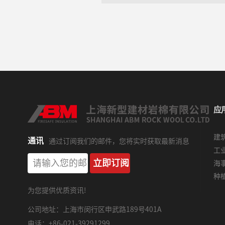
应
建
通讯
通过订阅我们的邮件，您将实时获取最新消息
工
海
种
为您提供优质资讯!
公司地址：上海市闵行区申武路189号401A
电话：+86-021-39291299