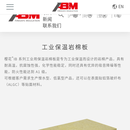
公司
应用
EN
项目
服务
产品
防伪
登录
EN
新闻
联系我们
岩棉
工业保温岩棉板
®
樱花
IB 系列工业用保温岩棉板是专为工业保温而设计的岩棉产品，具有
耐高温，抗腐蚀性强，化学性能稳定，同时还具有优异的吸音降噪等性
能，防火性能达到 A1 级。
可根据客户需求生产憎水型、低氯型产品，还可以在表面贴铝箔玻纤布
（ALGC）等贴面材料。